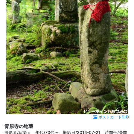
ポストカード印刷
青原寺の地蔵
撮影者/写楽人 年代/70代〜 撮影日/2014-07-21 時間帯/昼間