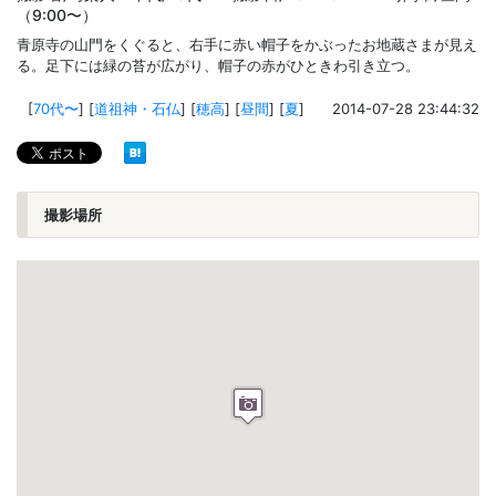
（9:00〜）
青原寺の山門をくぐると、右手に赤い帽子をかぶったお地蔵さまが見え
る。足下には緑の苔が広がり、帽子の赤がひときわ引き立つ。
[
70代〜
]
[
道祖神・石仏
]
[
穂高
]
[
昼間
]
[
夏
]
2014-07-28 23:44:32
撮影場所