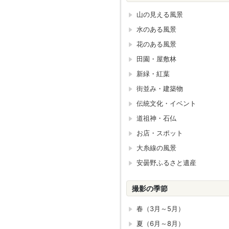
山の見える風景
水のある風景
花のある風景
田園・屋敷林
新緑・紅葉
街並み・建築物
伝統文化・イベント
道祖神・石仏
お店・スポット
大糸線の風景
安曇野ふるさと遺産
撮影の季節
春（3月～5月）
夏（6月～8月）