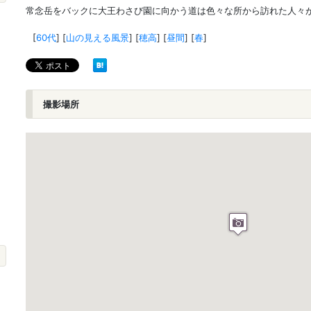
常念岳をバックに大王わさび園に向かう道は色々な所から訪れた人々
[
60代
]
[
山の見える風景
]
[
穂高
]
[
昼間
]
[
春
]
撮影場所