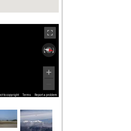
t to copyright
Terms
Report a problem