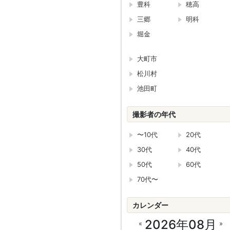
豊科
穂高
三郷
明科
堀金
大町市
松川村
池田町
撮影者の年代
〜10代
20代
30代
40代
50代
60代
70代〜
カレンダー
2026年08月
«
»