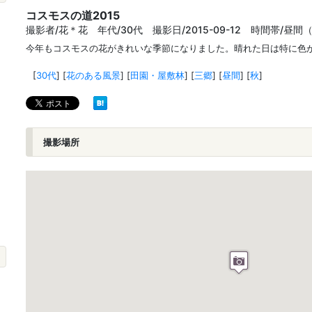
コスモスの道2015
撮影者/花＊花 年代/30代 撮影日/2015-09-12 時間帯/昼間（
今年もコスモスの花がきれいな季節になりました。晴れた日は特に色
[
30代
]
[
花のある風景
]
[
田園・屋敷林
]
[
三郷
]
[
昼間
]
[
秋
]
撮影場所