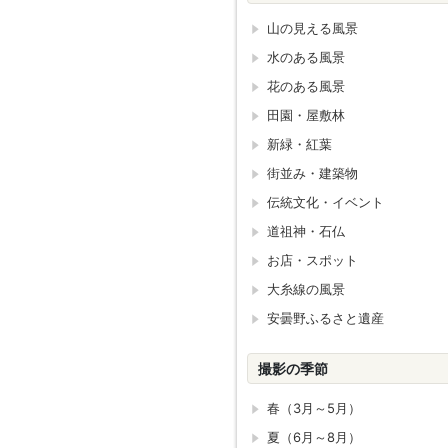
山の見える風景
水のある風景
花のある風景
田園・屋敷林
新緑・紅葉
街並み・建築物
伝統文化・イベント
道祖神・石仏
お店・スポット
大糸線の風景
安曇野ふるさと遺産
撮影の季節
春（3月～5月）
夏（6月～8月）