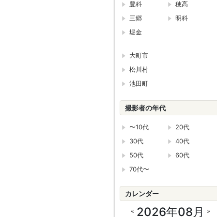
豊科
穂高
三郷
明科
堀金
大町市
松川村
池田町
撮影者の年代
〜10代
20代
30代
40代
50代
60代
70代〜
カレンダー
2026年08月
«
»