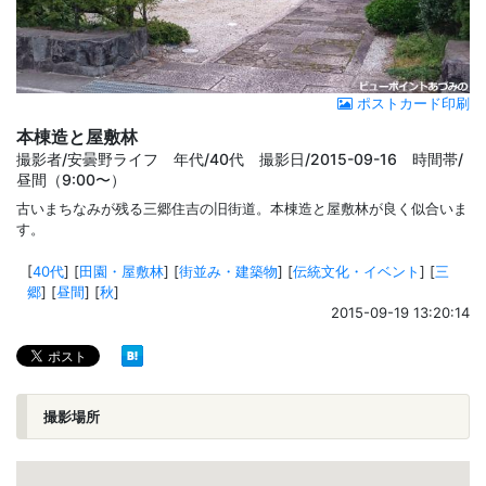
ポストカード印刷
本棟造と屋敷林
撮影者/安曇野ライフ 年代/40代 撮影日/2015-09-16 時間帯/
昼間（9:00〜）
古いまちなみが残る三郷住吉の旧街道。本棟造と屋敷林が良く似合いま
す。
[
40代
]
[
田園・屋敷林
]
[
街並み・建築物
]
[
伝統文化・イベント
]
[
三
郷
]
[
昼間
]
[
秋
]
2015-09-19 13:20:14
撮影場所