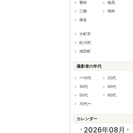
豊科
穂高
三郷
明科
堀金
大町市
松川村
池田町
撮影者の年代
〜10代
20代
30代
40代
50代
60代
70代〜
カレンダー
2026年08月
«
»