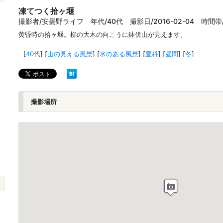
凍てつく拾ヶ堰
撮影者/安曇野ライフ 年代/40代 撮影日/2016-02-04 時間帯
黄昏時の拾ヶ堰。柳の大木の向こうに鉢伏山が見えます。
[
40代
]
[
山の見える風景
]
[
水のある風景
]
[
豊科
]
[
昼間
]
[
冬
]
撮影場所