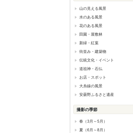
山の見える風景
水のある風景
花のある風景
田園・屋敷林
新緑・紅葉
街並み・建築物
伝統文化・イベント
道祖神・石仏
お店・スポット
大糸線の風景
安曇野ふるさと遺産
撮影の季節
春（3月～5月）
夏（6月～8月）