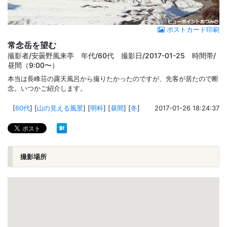
ポストカード印刷
常念岳を望む
撮影者/安曇野風来亭 年代/60代 撮影日/2017-01-25 時間帯/
昼間（9:00〜）
本当は長峰荘の露天風呂から撮りたかったのですが、先客が居たので断
念。いつかご紹介します。
[
60代
]
[
山の見える風景
]
[
明科
]
[
昼間
]
[
冬
]
2017-01-26 18:24:37
撮影場所