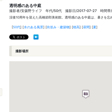
透明感のある中庭
撮影者/安曇野ライフ 年代/50代 撮影日/2017-07-27 時間帯
没後10周年を迎えた高橋節郎美術館。透明感のある中庭は、暑さを忘
[
50代
]
[
水のある風景
]
[
街並み・建築物
]
[
穂高
]
[
昼間
]
[
夏
]
撮影場所