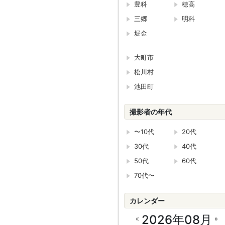
豊科
穂高
三郷
明科
堀金
大町市
松川村
池田町
撮影者の年代
〜10代
20代
30代
40代
50代
60代
70代〜
カレンダー
2026年08月
«
»