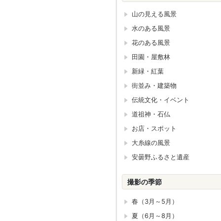
山の見える風景
水のある風景
花のある風景
田園・屋敷林
新緑・紅葉
街並み・建築物
伝統文化・イベント
道祖神・石仏
お店・スポット
大糸線の風景
安曇野ふるさと遺産
撮影の季節
春（3月～5月）
夏（6月～8月）