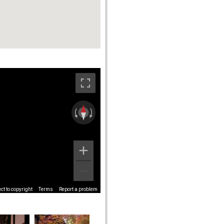
t to copyright
Terms
Report a problem