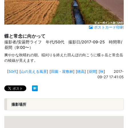
ポストカード印刷
蝶と常念に向かって
撮影者/安曇野ライフ 年代/50代 撮影日/2017-09-25 時間帯/
昼間（9:00〜）
爽やかな秋晴れの朝。稲刈りを終えた田んぼの向こうに蝶ヶ岳と常念岳
の稜線が見えます。
[
50代
]
[
山の見える風景
]
[
田園・屋敷林
]
[
穂高
]
[
昼間
]
[
秋
]
2017-
09-27 17:41:05
撮影場所