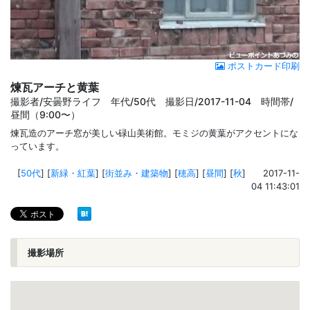
ポストカード印刷
煉瓦アーチと黄葉
撮影者/安曇野ライフ 年代/50代 撮影日/2017-11-04 時間帯/
昼間（9:00〜）
煉瓦造のアーチ窓が美しい碌山美術館。モミジの黄葉がアクセントにな
っています。
[
50代
]
[
新緑・紅葉
]
[
街並み・建築物
]
[
穂高
]
[
昼間
]
[
秋
]
2017-11-
04 11:43:01
撮影場所