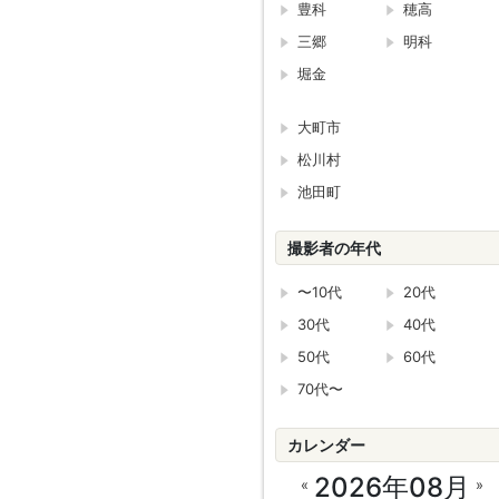
豊科
穂高
三郷
明科
堀金
大町市
松川村
池田町
撮影者の年代
〜10代
20代
30代
40代
50代
60代
70代〜
カレンダー
2026年08月
«
»