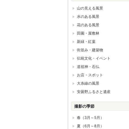
山の見える風景
水のある風景
花のある風景
田園・屋敷林
新緑・紅葉
街並み・建築物
伝統文化・イベント
道祖神・石仏
お店・スポット
大糸線の風景
安曇野ふるさと遺産
撮影の季節
春（3月～5月）
夏（6月～8月）