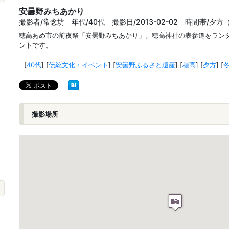
安曇野みちあかり
撮影者/常念坊 年代/40代 撮影日/2013-02-02 時間帯/夕方（
穂高あめ市の前夜祭「安曇野みちあかり」。穂高神社の表参道をラン
ントです。
[
40代
]
[
伝統文化・イベント
]
[
安曇野ふるさと遺産
]
[
穂高
]
[
夕方
]
[
撮影場所