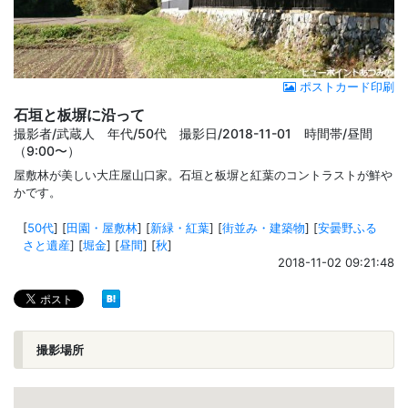
ポストカード印刷
石垣と板塀に沿って
撮影者/武蔵人 年代/50代 撮影日/2018-11-01 時間帯/昼間
（9:00〜）
屋敷林が美しい大庄屋山口家。石垣と板塀と紅葉のコントラストが鮮や
かです。
[
50代
]
[
田園・屋敷林
]
[
新緑・紅葉
]
[
街並み・建築物
]
[
安曇野ふる
さと遺産
]
[
堀金
]
[
昼間
]
[
秋
]
2018-11-02 09:21:48
撮影場所