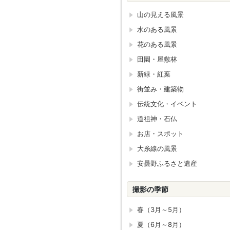
山の見える風景
水のある風景
花のある風景
田園・屋敷林
新緑・紅葉
街並み・建築物
伝統文化・イベント
道祖神・石仏
お店・スポット
大糸線の風景
安曇野ふるさと遺産
撮影の季節
春（3月～5月）
夏（6月～8月）