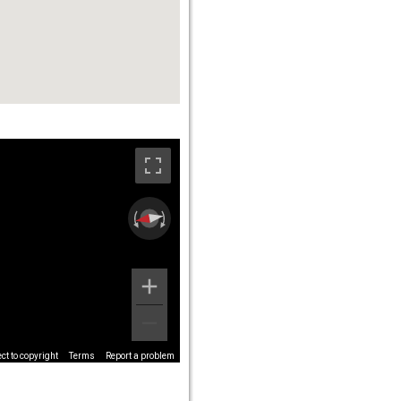
t to copyright
Terms
Report a problem