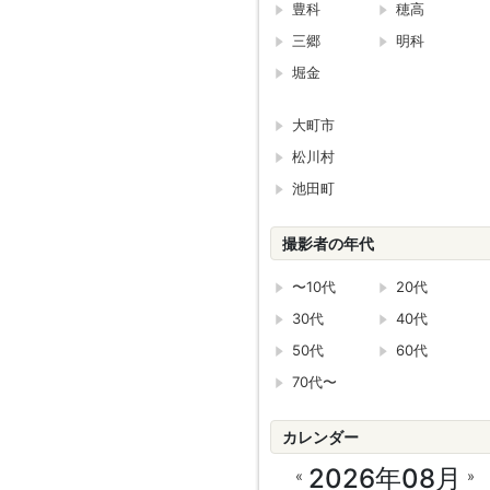
豊科
穂高
三郷
明科
堀金
大町市
松川村
池田町
撮影者の年代
〜10代
20代
30代
40代
50代
60代
70代〜
カレンダー
2026年08月
«
»