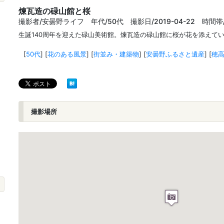
煉瓦造の碌山館と桜
撮影者/安曇野ライフ 年代/50代 撮影日/2019-04-22 時間帯
生誕140周年を迎えた碌山美術館。煉瓦造の碌山館に桜が花を添えて
[
50代
]
[
花のある風景
]
[
街並み・建築物
]
[
安曇野ふるさと遺産
]
[
穂
撮影場所