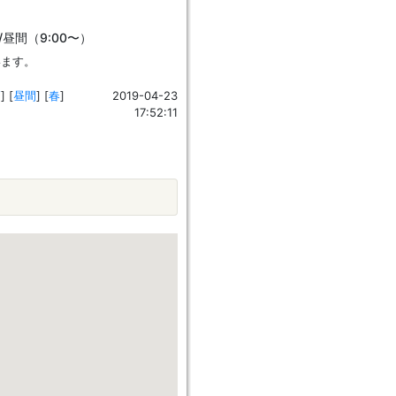
/昼間（9:00〜）
います。
高
]
[
昼間
]
[
春
]
2019-04-23
17:52:11