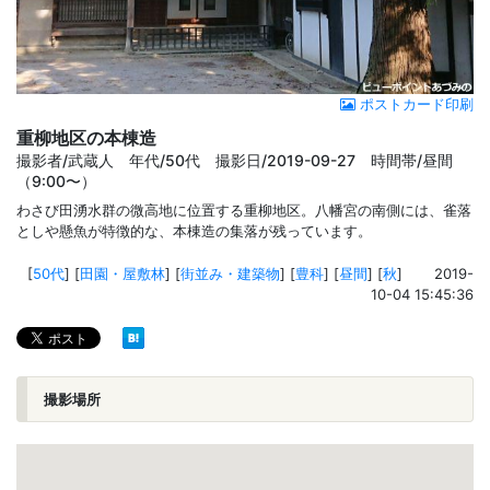
ポストカード印刷
重柳地区の本棟造
撮影者/武蔵人 年代/50代 撮影日/2019-09-27 時間帯/昼間
（9:00〜）
わさび田湧水群の微高地に位置する重柳地区。八幡宮の南側には、雀落
としや懸魚が特徴的な、本棟造の集落が残っています。
[
50代
]
[
田園・屋敷林
]
[
街並み・建築物
]
[
豊科
]
[
昼間
]
[
秋
]
2019-
10-04 15:45:36
撮影場所