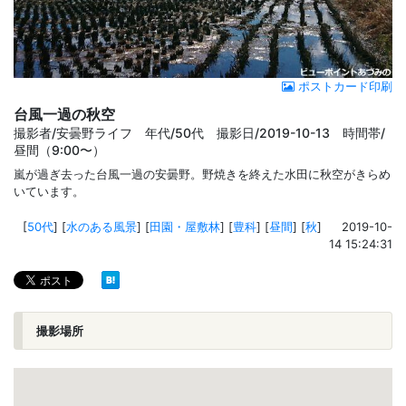
ポストカード印刷
台風一過の秋空
撮影者/安曇野ライフ 年代/50代 撮影日/2019-10-13 時間帯/
昼間（9:00〜）
嵐が過ぎ去った台風一過の安曇野。野焼きを終えた水田に秋空がきらめ
いています。
[
50代
]
[
水のある風景
]
[
田園・屋敷林
]
[
豊科
]
[
昼間
]
[
秋
]
2019-10-
14 15:24:31
撮影場所