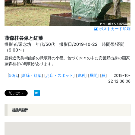
ポストカード印刷
藤森桂谷像と紅葉
撮影者/常念坊 年代/50代 撮影日/2019-10-22 時間帯/昼間
（9:00〜）
豊科近代美術館前の武蔵野の小径。色づく木々の中に安曇野出身の画家
藤森桂谷の彫刻があります。
[
50代
]
[
新緑・紅葉
]
[
お店・スポット
]
[
豊科
]
[
昼間
]
[
秋
]
2019-10-
22 12:38:08
撮影場所