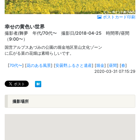
ポストカード印刷
幸せの黄色い世界
撮影者/舞夢 年代/70代〜 撮影日/2018-04-25 時間帯/昼間
（9:00〜）
国営アルプスあづみの公園の堀金地区里山文化ゾーン
に広がる菜の花畑は素晴らしいです。
[
70代〜
]
[
花のある風景
]
[
安曇野ふるさと遺産
]
[
堀金
]
[
昼間
]
[
春
]
2020-03-31 07:15:29
撮影場所