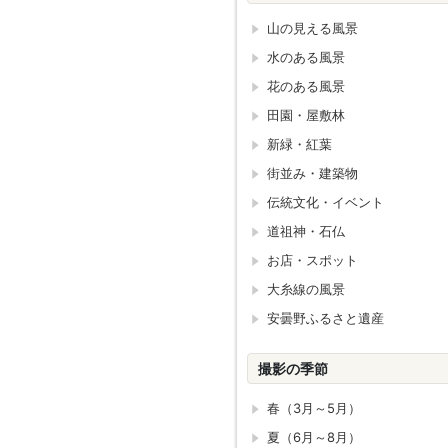
山の見える風景
水のある風景
花のある風景
田園・屋敷林
新緑・紅葉
街並み・建築物
伝統文化・イベント
道祖神・石仏
お店・スポット
大糸線の風景
安曇野ふるさと遺産
撮影の季節
春（3月～5月）
夏（6月～8月）