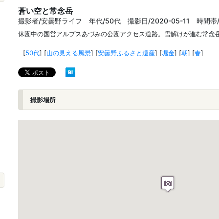
蒼い空と常念岳
撮影者/安曇野ライフ 年代/50代 撮影日/2020-05-11 時間帯/
休園中の国営アルプスあづみの公園アクセス道路。雪解けが進む常念
[
50代
]
[
山の見える風景
]
[
安曇野ふるさと遺産
]
[
堀金
]
[
朝
]
[
春
]
撮影場所