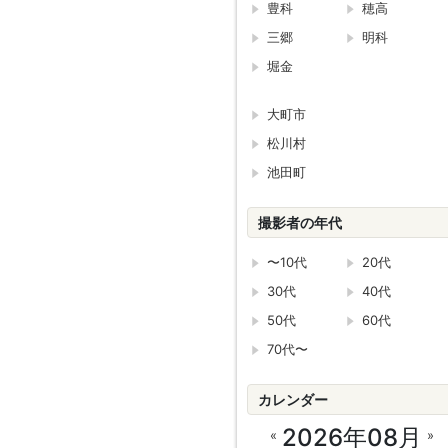
豊科
穂高
三郷
明科
堀金
大町市
松川村
池田町
撮影者の年代
〜10代
20代
30代
40代
50代
60代
70代〜
カレンダー
2026年08月
«
»