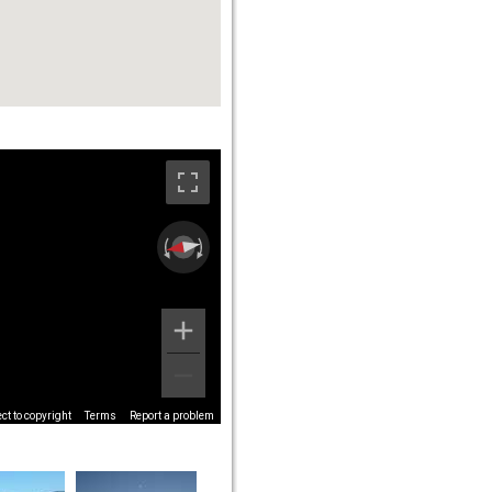
t to copyright
Terms
Report a problem