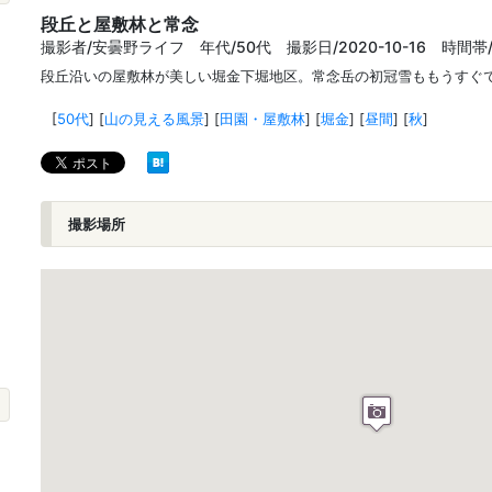
段丘と屋敷林と常念
撮影者/安曇野ライフ 年代/50代 撮影日/2020-10-16 時間帯
段丘沿いの屋敷林が美しい堀金下堀地区。常念岳の初冠雪ももうすぐ
[
50代
]
[
山の見える風景
]
[
田園・屋敷林
]
[
堀金
]
[
昼間
]
[
秋
]
撮影場所