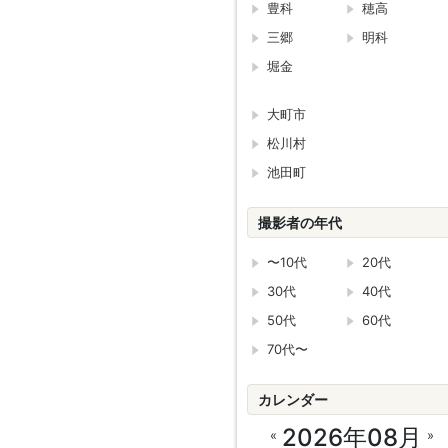
豊科
穂高
三郷
明科
堀金
大町市
松川村
池田町
撮影者の年代
〜10代
20代
30代
40代
50代
60代
70代〜
カレンダー
2026年08月
«
»