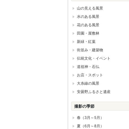
山の見える風景
水のある風景
花のある風景
田園・屋敷林
新緑・紅葉
街並み・建築物
伝統文化・イベント
道祖神・石仏
お店・スポット
大糸線の風景
安曇野ふるさと遺産
撮影の季節
春（3月～5月）
夏（6月～8月）