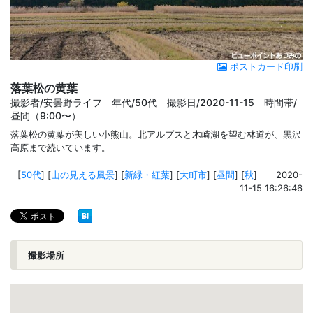
ポストカード印刷
落葉松の黄葉
撮影者/安曇野ライフ 年代/50代 撮影日/2020-11-15 時間帯/
昼間（9:00〜）
落葉松の黄葉が美しい小熊山。北アルプスと木崎湖を望む林道が、黒沢
高原まで続いています。
[
50代
]
[
山の見える風景
]
[
新緑・紅葉
]
[
大町市
]
[
昼間
]
[
秋
]
2020-
11-15 16:26:46
撮影場所