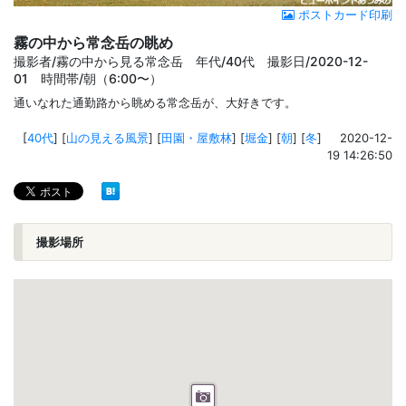
ポストカード印刷
霧の中から常念岳の眺め
撮影者/霧の中から見る常念岳 年代/40代 撮影日/2020-12-
01 時間帯/朝（6:00〜）
通いなれた通勤路から眺める常念岳が、大好きです。
[
40代
]
[
山の見える風景
]
[
田園・屋敷林
]
[
堀金
]
[
朝
]
[
冬
]
2020-12-
19 14:26:50
撮影場所