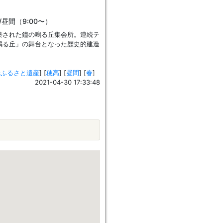
/昼間（9:00〜）
築された鐘の鳴る丘集会所。連続テ
鳴る丘」の舞台となった歴史的建造
野ふるさと遺産
]
[
穂高
]
[
昼間
]
[
春
]
2021-04-30 17:33:48