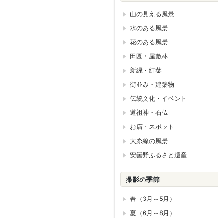
山の見える風景
水のある風景
花のある風景
田園・屋敷林
新緑・紅葉
街並み・建築物
伝統文化・イベント
道祖神・石仏
お店・スポット
大糸線の風景
安曇野ふるさと遺産
撮影の季節
春（3月～5月）
夏（6月～8月）