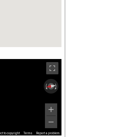
t to copyright
Terms
Report a problem