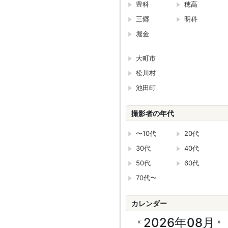
豊科
穂高
三郷
明科
堀金
大町市
松川村
池田町
撮影者の年代
〜10代
20代
30代
40代
50代
60代
70代〜
カレンダー
2026年08月
«
»