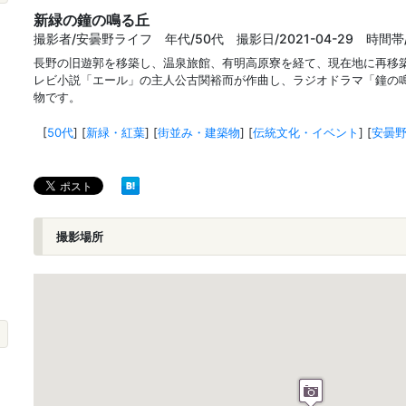
新緑の鐘の鳴る丘
撮影者/安曇野ライフ 年代/50代 撮影日/2021-04-29 時間帯
長野の旧遊郭を移築し、温泉旅館、有明高原寮を経て、現在地に再移
レビ小説「エール」の主人公古関裕而が作曲し、ラジオドラマ「鐘の
物です。
[
50代
]
[
新緑・紅葉
]
[
街並み・建築物
]
[
伝統文化・イベント
]
[
安曇
撮影場所