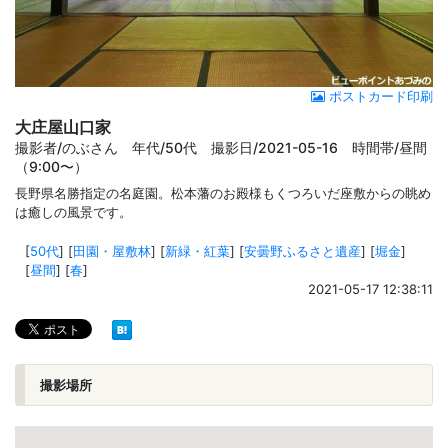
ポストカード印刷
大庄屋山口家
撮影者/のぶさん 年代/50代 撮影日/2021-05-16 時間帯/昼間
（9:00〜）
長野県名勝指定の名庭園。松本藩のお殿様もくつろいだ座敷からの眺め
は癒しの風景です。
[
50代
]
[
田園・屋敷林
]
[
新緑・紅葉
]
[
安曇野ふるさと遺産
]
[
堀金
]
[
昼間
]
[
春
]
2021-05-17 12:38:11
撮影場所