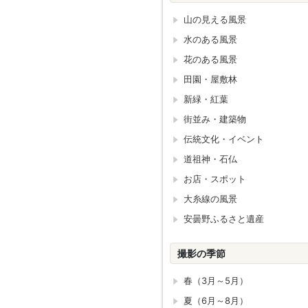
山の見える風景
水のある風景
花のある風景
田園・屋敷林
新緑・紅葉
街並み・建築物
伝統文化・イベント
道祖神・石仏
お店・スポット
大糸線の風景
安曇野ふるさと遺産
撮影の季節
春（3月～5月）
夏（6月～8月）