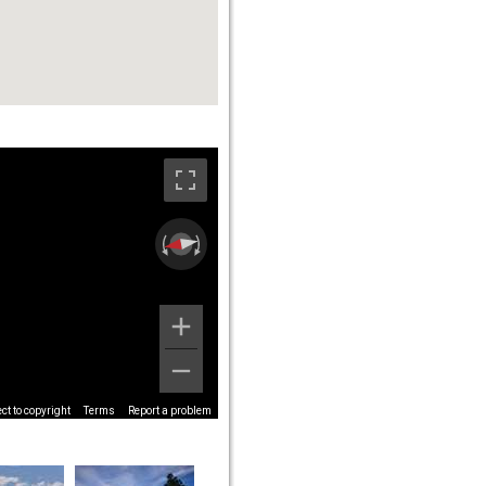
t to copyright
Terms
Report a problem