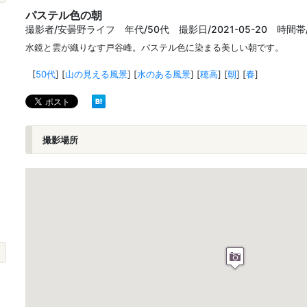
パステル色の朝
撮影者/安曇野ライフ 年代/50代 撮影日/2021-05-20 時間帯
水鏡と雲が織りなす戸谷峰。パステル色に染まる美しい朝です。
[
50代
]
[
山の見える風景
]
[
水のある風景
]
[
穂高
]
[
朝
]
[
春
]
撮影場所