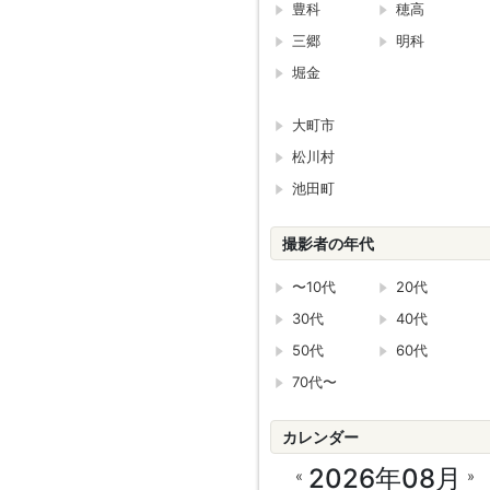
豊科
穂高
三郷
明科
堀金
大町市
松川村
池田町
撮影者の年代
〜10代
20代
30代
40代
50代
60代
70代〜
カレンダー
2026年08月
«
»