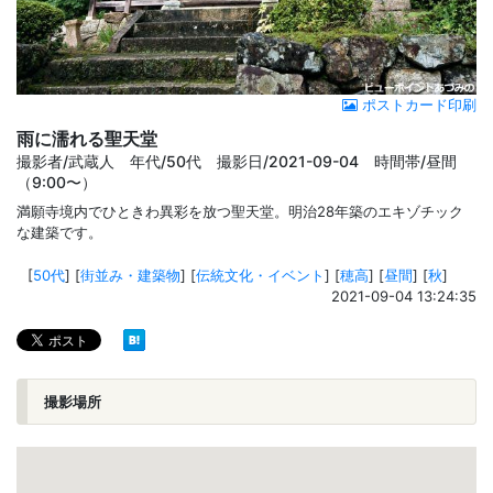
ポストカード印刷
雨に濡れる聖天堂
撮影者/武蔵人 年代/50代 撮影日/2021-09-04 時間帯/昼間
（9:00〜）
満願寺境内でひときわ異彩を放つ聖天堂。明治28年築のエキゾチック
な建築です。
[
50代
]
[
街並み・建築物
]
[
伝統文化・イベント
]
[
穂高
]
[
昼間
]
[
秋
]
2021-09-04 13:24:35
撮影場所