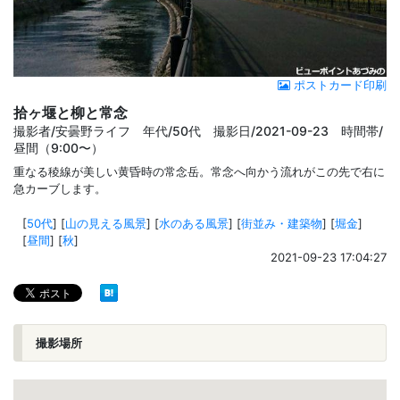
ポストカード印刷
拾ヶ堰と柳と常念
撮影者/安曇野ライフ 年代/50代 撮影日/2021-09-23 時間帯/
昼間（9:00〜）
重なる稜線が美しい黄昏時の常念岳。常念へ向かう流れがこの先で右に
急カーブします。
[
50代
]
[
山の見える風景
]
[
水のある風景
]
[
街並み・建築物
]
[
堀金
]
[
昼間
]
[
秋
]
2021-09-23 17:04:27
撮影場所