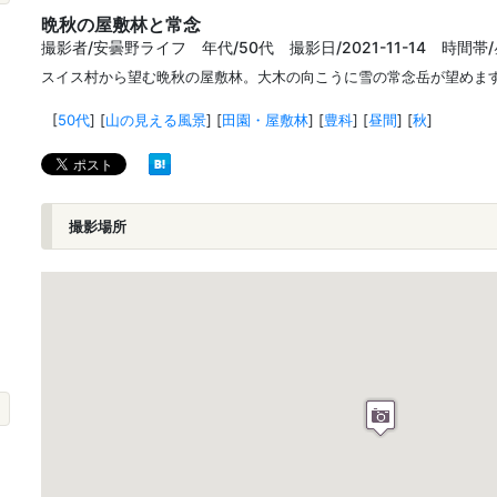
晩秋の屋敷林と常念
撮影者/安曇野ライフ 年代/50代 撮影日/2021-11-14 時間帯/
スイス村から望む晩秋の屋敷林。大木の向こうに雪の常念岳が望めま
[
50代
]
[
山の見える風景
]
[
田園・屋敷林
]
[
豊科
]
[
昼間
]
[
秋
]
撮影場所