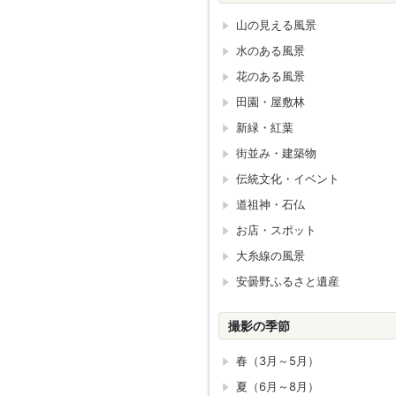
山の見える風景
水のある風景
花のある風景
田園・屋敷林
新緑・紅葉
街並み・建築物
伝統文化・イベント
道祖神・石仏
お店・スポット
大糸線の風景
安曇野ふるさと遺産
撮影の季節
春（3月～5月）
夏（6月～8月）