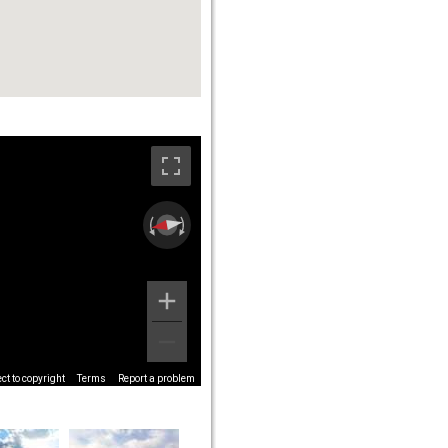
t to copyright
Terms
Report a problem