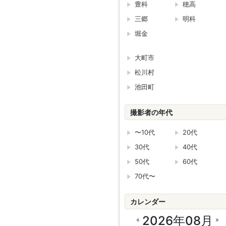
豊科
穂高
三郷
明科
堀金
大町市
松川村
池田町
撮影者の年代
〜10代
20代
30代
40代
50代
60代
70代〜
カレンダー
2026年08月
«
»