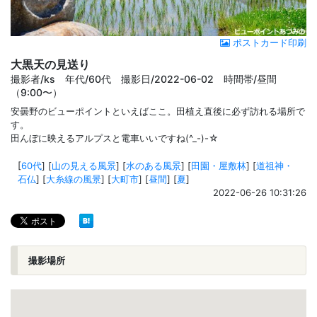
ポストカード印刷
大黒天の見送り
撮影者/ks 年代/60代 撮影日/2022-06-02 時間帯/昼間
（9:00〜）
安曇野のビューポイントといえばここ。田植え直後に必ず訪れる場所で
す。
田んぼに映えるアルプスと電車いいですね(^_-)-☆
[
60代
]
[
山の見える風景
]
[
水のある風景
]
[
田園・屋敷林
]
[
道祖神・
石仏
]
[
大糸線の風景
]
[
大町市
]
[
昼間
]
[
夏
]
2022-06-26 10:31:26
撮影場所