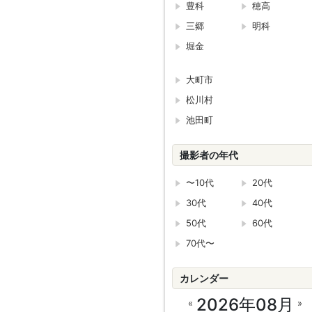
豊科
穂高
三郷
明科
堀金
大町市
松川村
池田町
撮影者の年代
〜10代
20代
30代
40代
50代
60代
70代〜
カレンダー
2026年08月
«
»