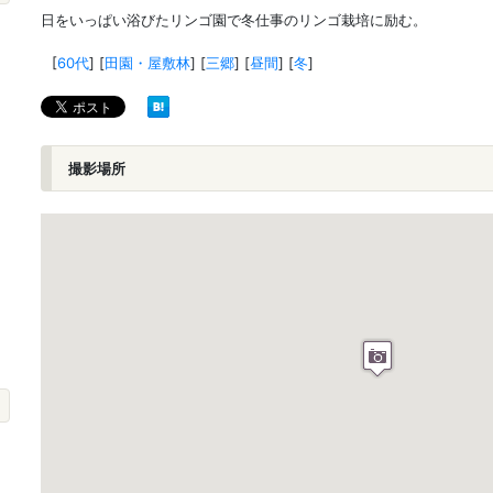
日をいっぱい浴びたリンゴ園で冬仕事のリンゴ栽培に励む。
[
60代
]
[
田園・屋敷林
]
[
三郷
]
[
昼間
]
[
冬
]
撮影場所