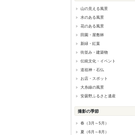
山の見える風景
水のある風景
花のある風景
田園・屋敷林
新緑・紅葉
街並み・建築物
伝統文化・イベント
道祖神・石仏
お店・スポット
大糸線の風景
安曇野ふるさと遺産
撮影の季節
春（3月～5月）
夏（6月～8月）