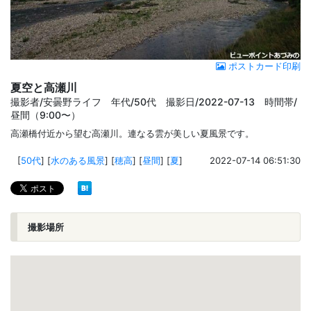
ポストカード印刷
夏空と高瀬川
撮影者/安曇野ライフ 年代/50代 撮影日/2022-07-13 時間帯/
昼間（9:00〜）
高瀬橋付近から望む高瀬川。連なる雲が美しい夏風景です。
[
50代
]
[
水のある風景
]
[
穂高
]
[
昼間
]
[
夏
]
2022-07-14 06:51:30
撮影場所