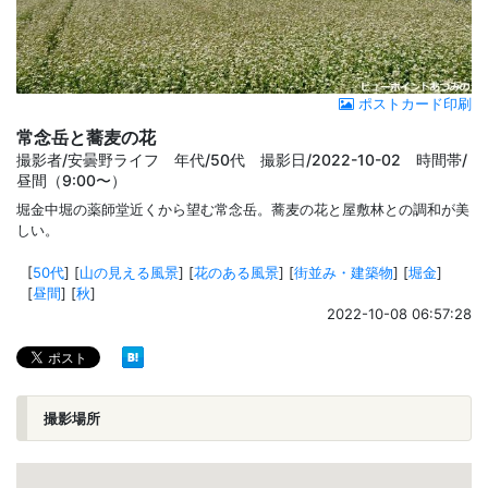
ポストカード印刷
常念岳と蕎麦の花
撮影者/安曇野ライフ 年代/50代 撮影日/2022-10-02 時間帯/
昼間（9:00〜）
堀金中堀の薬師堂近くから望む常念岳。蕎麦の花と屋敷林との調和が美
しい。
[
50代
]
[
山の見える風景
]
[
花のある風景
]
[
街並み・建築物
]
[
堀金
]
[
昼間
]
[
秋
]
2022-10-08 06:57:28
撮影場所