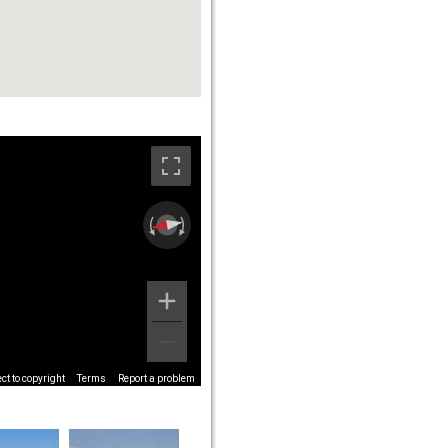
t to copyright
Terms
Report a problem