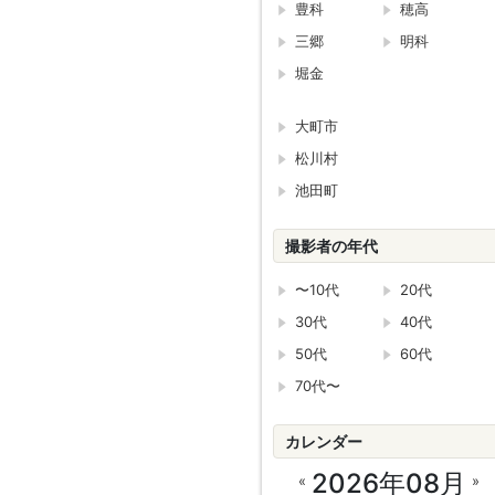
豊科
穂高
三郷
明科
堀金
大町市
松川村
池田町
撮影者の年代
〜10代
20代
30代
40代
50代
60代
70代〜
カレンダー
2026年08月
«
»