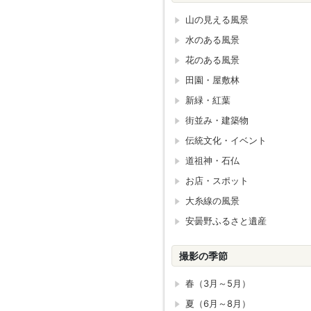
山の見える風景
水のある風景
花のある風景
田園・屋敷林
新緑・紅葉
街並み・建築物
伝統文化・イベント
道祖神・石仏
お店・スポット
大糸線の風景
安曇野ふるさと遺産
撮影の季節
春（3月～5月）
夏（6月～8月）