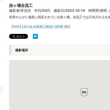
拾ヶ堰合流工
撮影者/常念坊 年代/50代 撮影日/2022-10-14 時間帯/昼間（
世界かんがい遺産に指定されている拾ヶ堰。合流工では万水川の上を
[
50代
]
[
水のある風景
]
[
堀金
]
[
昼間
]
[
秋
]
撮影場所