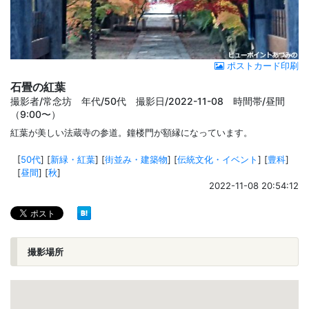
ポストカード印刷
石畳の紅葉
撮影者/常念坊 年代/50代 撮影日/2022-11-08 時間帯/昼間
（9:00〜）
紅葉が美しい法蔵寺の参道。鐘楼門が額縁になっています。
[
50代
]
[
新緑・紅葉
]
[
街並み・建築物
]
[
伝統文化・イベント
]
[
豊科
]
[
昼間
]
[
秋
]
2022-11-08 20:54:12
撮影場所