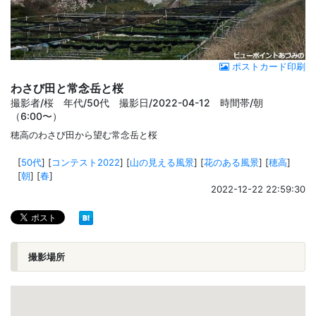
ポストカード印刷
わさび田と常念岳と桜
撮影者/桜 年代/50代 撮影日/2022-04-12 時間帯/朝
（6:00〜）
穂高のわさび田から望む常念岳と桜
[
50代
]
[
コンテスト2022
]
[
山の見える風景
]
[
花のある風景
]
[
穂高
]
[
朝
]
[
春
]
2022-12-22 22:59:30
撮影場所