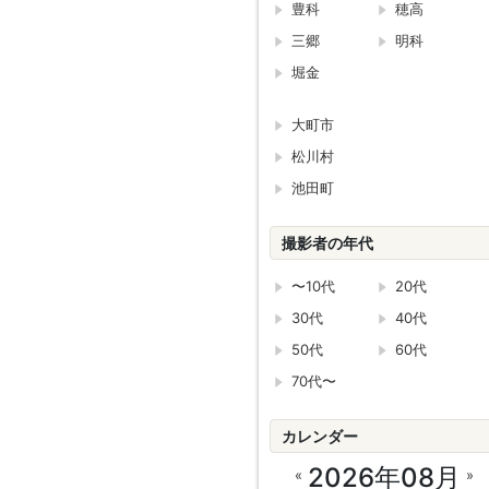
豊科
穂高
三郷
明科
堀金
大町市
松川村
池田町
撮影者の年代
〜10代
20代
30代
40代
50代
60代
70代〜
カレンダー
2026年08月
«
»