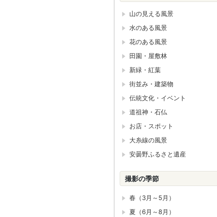
山の見える風景
水のある風景
花のある風景
田園・屋敷林
新緑・紅葉
街並み・建築物
伝統文化・イベント
道祖神・石仏
お店・スポット
大糸線の風景
安曇野ふるさと遺産
撮影の季節
春（3月～5月）
夏（6月～8月）