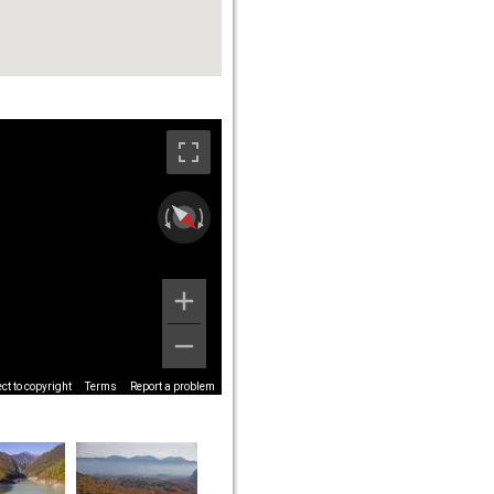
t to copyright
Terms
Report a problem