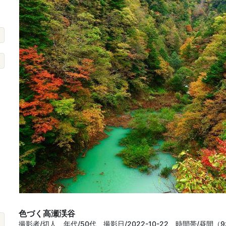
色づく高瀬渓谷
撮影者/切人 年代/50代 撮影日/2022-10-22 時間帯/昼間（9