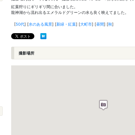
紅葉狩りにギリギリ間に合いました。
龍神湖から流れ出るエメラルドグリーンの水も良く映えてました。
[
50代
]
[
水のある風景
]
[
新緑・紅葉
]
[
大町市
]
[
昼間
]
[
秋
]
撮影場所