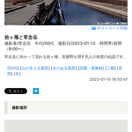
ポストカード印刷
拾ヶ堰と常念岳
撮影者/常念坊 年代/50代 撮影日/2023-01-12 時間帯/昼間
（9:00〜）
常念岳に向かって流れる拾ヶ堰。安曇野を潤す先人の知恵の結晶です。
[
50代
]
[
山の見える風景
]
[
水のある風景
]
[
田園・屋敷林
]
[
三郷
]
[
昼
間
]
[
冬
]
2023-01-15 16:50:47
撮影場所