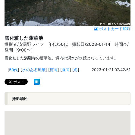
ポストカード印刷
雪化粧した蓮華池
撮影者/安曇野ライフ 年代/50代 撮影日/2023-01-14 時間帯/
昼間（9:00〜）
雪化粧した満願寺の蓮華池。境内の湧水が水鏡となっています。
[
50代
]
[
水のある風景
]
[
穂高
]
[
昼間
]
[
冬
]
2023-01-21 07:42:51
撮影場所