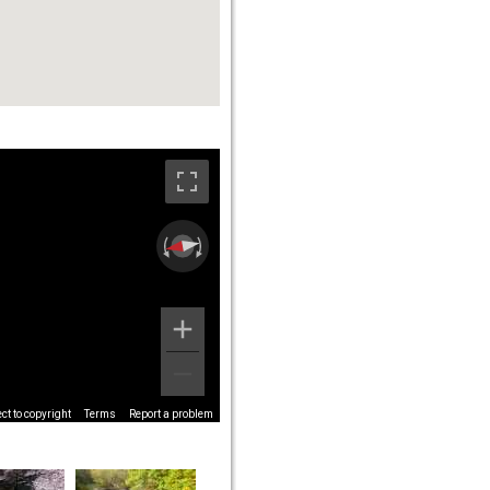
t to copyright
Terms
Report a problem