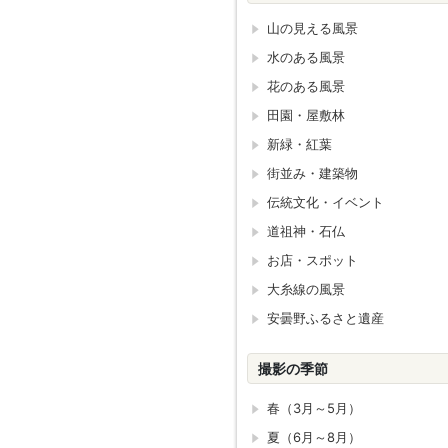
山の見える風景
水のある風景
花のある風景
田園・屋敷林
新緑・紅葉
街並み・建築物
伝統文化・イベント
道祖神・石仏
お店・スポット
大糸線の風景
安曇野ふるさと遺産
撮影の季節
春（3月～5月）
夏（6月～8月）