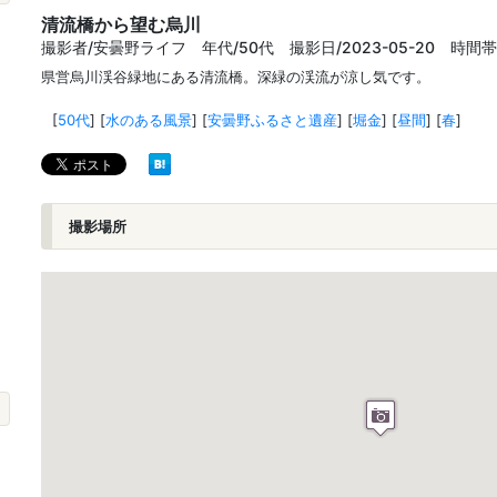
清流橋から望む烏川
撮影者/安曇野ライフ 年代/50代 撮影日/2023-05-20 時間帯
県営烏川渓谷緑地にある清流橋。深緑の渓流が涼し気です。
[
50代
]
[
水のある風景
]
[
安曇野ふるさと遺産
]
[
堀金
]
[
昼間
]
[
春
]
撮影場所