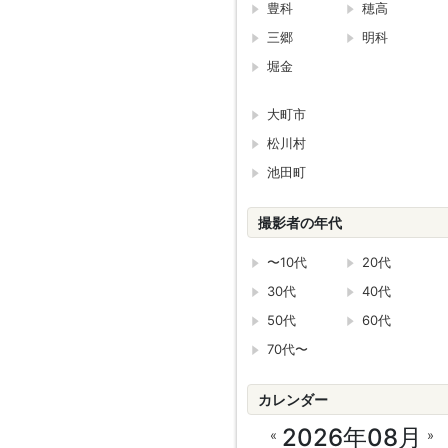
豊科
穂高
三郷
明科
堀金
大町市
松川村
池田町
撮影者の年代
〜10代
20代
30代
40代
50代
60代
70代〜
カレンダー
2026年08月
«
»