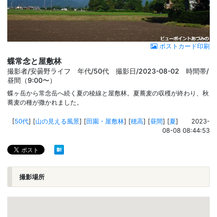
ポストカード印刷
蝶常念と屋敷林
撮影者/安曇野ライフ 年代/50代 撮影日/2023-08-02 時間帯/
昼間（9:00〜）
蝶ヶ岳から常念岳へ続く夏の稜線と屋敷林。夏蕎麦の収穫が終わり、秋
蕎麦の種が撒かれました。
[
50代
]
[
山の見える風景
]
[
田園・屋敷林
]
[
穂高
]
[
昼間
]
[
夏
]
2023-
08-08 08:44:53
撮影場所