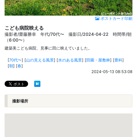
ポストカード印刷
こども病院映える
撮影者/齋藤勝幸 年代/70代〜 撮影日/2024-04-22 時間帯/朝
（6:00〜）
建築美こども病院、見事に田に映えていました。
[
70代〜
]
[
山の見える風景
]
[
水のある風景
]
[
田園・屋敷林
]
[
豊科
]
[
朝
]
[
春
]
2024-05-13 08:53:08
撮影場所