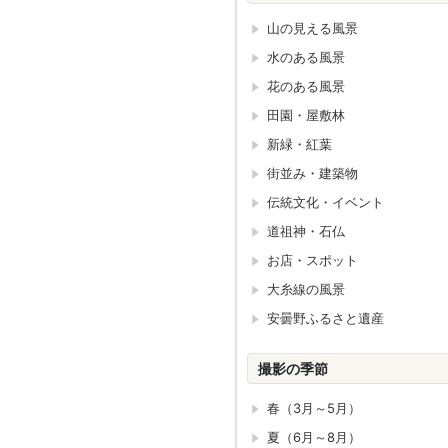
山の見える風景
水のある風景
花のある風景
田園・屋敷林
新緑・紅葉
街並み・建築物
伝統文化・イベント
道祖神・石仏
お店・スポット
大糸線の風景
安曇野ふるさと遺産
撮影の季節
春（3月～5月）
夏（6月～8月）