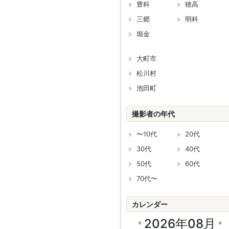
豊科
穂高
三郷
明科
堀金
大町市
松川村
池田町
撮影者の年代
〜10代
20代
30代
40代
50代
60代
70代〜
カレンダー
2026年08月
«
»