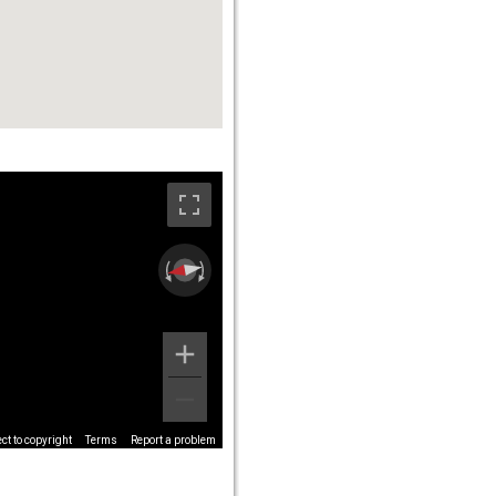
t to copyright
Terms
Report a problem