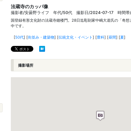
法蔵寺のカッパ像
撮影者/安曇野ライフ 年代/50代 撮影日/2024-07-17 時間帯
国登録有形文化財の法蔵寺鐘楼門。28日迄彫刻家中嶋大道氏の「奇想
中です。
[
50代
]
[
街並み・建築物
]
[
伝統文化・イベント
]
[
豊科
]
[
昼間
]
[
夏
]
撮影場所