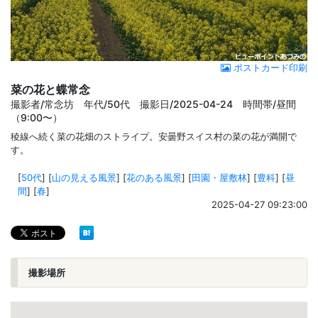
ポストカード印刷
菜の花と蝶常念
撮影者/常念坊 年代/50代 撮影日/2025-04-24 時間帯/昼間
（9:00〜）
稜線へ続く菜の花畑のストライプ。安曇野スイス村の菜の花が満開で
す。
[
50代
]
[
山の見える風景
]
[
花のある風景
]
[
田園・屋敷林
]
[
豊科
]
[
昼
間
]
[
春
]
2025-04-27 09:23:00
撮影場所