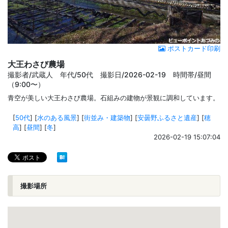
ポストカード印刷
大王わさび農場
撮影者/武蔵人 年代/50代 撮影日/2026-02-19 時間帯/昼間
（9:00〜）
青空が美しい大王わさび農場。石組みの建物が景観に調和しています。
[
50代
]
[
水のある風景
]
[
街並み・建築物
]
[
安曇野ふるさと遺産
]
[
穂
高
]
[
昼間
]
[
冬
]
2026-02-19 15:07:04
撮影場所