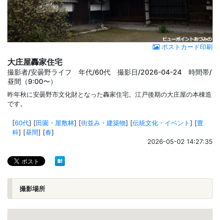
ポストカード印刷
大庄屋轟家住宅
撮影者/安曇野ライフ 年代/60代 撮影日/2026-04-24 時間帯/
昼間（9:00〜）
昨年秋に安曇野市文化財となった轟家住宅。江戸後期の大庄屋の本棟造
です。
[
60代
]
[
田園・屋敷林
]
[
街並み・建築物
]
[
伝統文化・イベント
]
[
豊
科
]
[
昼間
]
[
春
]
2026-05-02 14:27:35
撮影場所