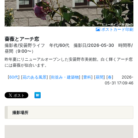
ポストカード印刷
薔薇とアーチ窓
撮影者/安曇野ライフ 年代/60代 撮影日/2026-05-30 時間帯/
昼間（9:00〜）
昨年夏にリニューアルオープンした安曇野市美術館。白く輝くアーチ窓
には薔薇が似合います。
[
60代
]
[
花のある風景
]
[
街並み・建築物
]
[
豊科
]
[
昼間
]
[
春
]
2026-
05-31 17:09:46
撮影場所