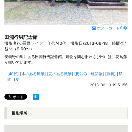
ポストカード印刷
田淵行男記念館
撮影者/安曇野ライフ 年代/40代 撮影日/2013-06-18 時間帯/
昼間（9:00〜）
安曇野の里にある田淵行男記念館。建物を囲む旧わさび田には、花菖蒲
が咲いています。
[
40代
]
[
水のある風景
]
[
花のある風景
]
[
街並み・建築物
]
[
豊科
]
[
昼
間
]
[
夏
]
2013-06-19 19:51:56
撮影場所