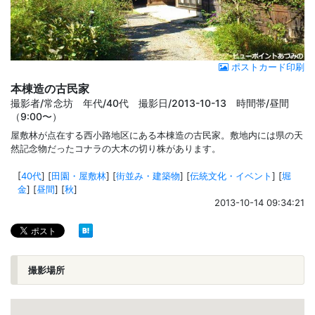
ポストカード印刷
本棟造の古民家
撮影者/常念坊 年代/40代 撮影日/2013-10-13 時間帯/昼間
（9:00〜）
屋敷林が点在する西小路地区にある本棟造の古民家。敷地内には県の天
然記念物だったコナラの大木の切り株があります。
[
40代
]
[
田園・屋敷林
]
[
街並み・建築物
]
[
伝統文化・イベント
]
[
堀
金
]
[
昼間
]
[
秋
]
2013-10-14 09:34:21
撮影場所