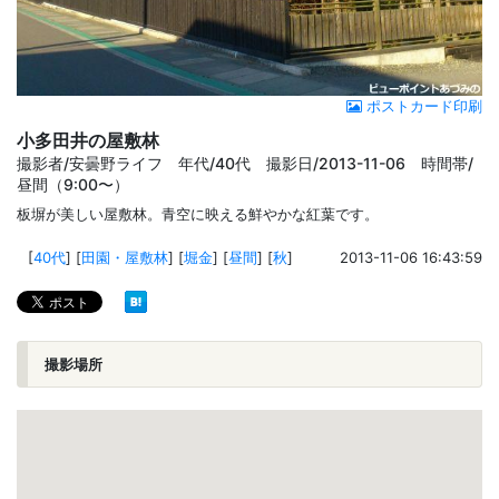
ポストカード印刷
小多田井の屋敷林
撮影者/安曇野ライフ 年代/40代 撮影日/2013-11-06 時間帯/
昼間（9:00〜）
板塀が美しい屋敷林。青空に映える鮮やかな紅葉です。
[
40代
]
[
田園・屋敷林
]
[
堀金
]
[
昼間
]
[
秋
]
2013-11-06 16:43:59
撮影場所