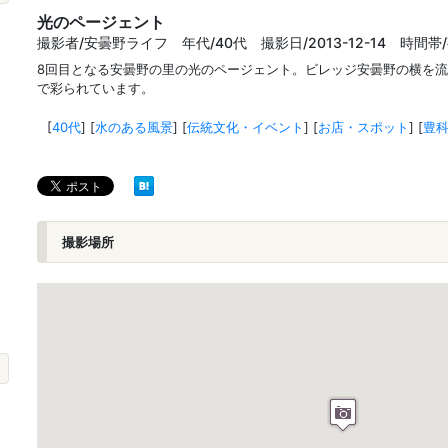
光のページェント
撮影者/安曇野ライフ 年代/40代 撮影日/2013-12-14 時間帯/
8回目となる安曇野の里の光のページェント。ビレッジ安曇野の横を
で彩られています。
[
40代
]
[
水のある風景
]
[
伝統文化・イベント
]
[
お店・スポット
]
[
豊
撮影場所