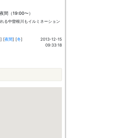
夜間（19:00〜）
流れる中曽根川もイルミネーション
科
]
[
夜間
]
[
冬
]
2013-12-15
09:33:18