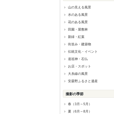
山の見える風景
水のある風景
花のある風景
田園・屋敷林
新緑・紅葉
街並み・建築物
伝統文化・イベント
道祖神・石仏
お店・スポット
大糸線の風景
安曇野ふるさと遺産
撮影の季節
春（3月～5月）
夏（6月～8月）