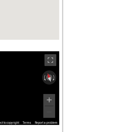
t to copyright
Terms
Report a problem