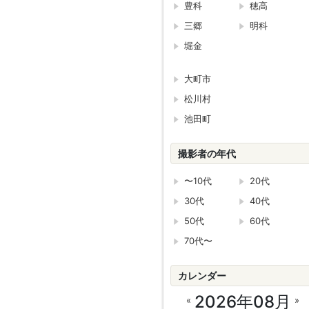
豊科
穂高
三郷
明科
堀金
大町市
松川村
池田町
撮影者の年代
〜10代
20代
30代
40代
50代
60代
70代〜
カレンダー
2026年08月
«
»