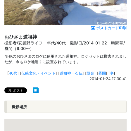
ポストカード印刷
おひさま道祖神
撮影者/安曇野ライフ 年代/40代 撮影日/2014-01-22 時間帯/
昼間（9:00〜）
NHKのおひさまのロケに使用された道祖神。ロケセットは撤去されまし
たが、今もロケ地近くに設置されています。
[
40代
]
[
伝統文化・イベント
]
[
道祖神・石仏
]
[
堀金
]
[
昼間
]
[
冬
]
2014-01-24 17:30:41
撮影場所