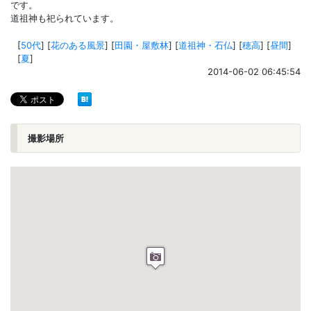
です。
道祖神も祀られています。
[
50代
]
[
花のある風景
]
[
田園・屋敷林
]
[
道祖神・石仏
]
[
穂高
]
[
昼間
]
[
夏
]
2014-06-02 06:45:54
撮影場所